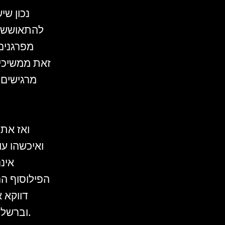
נכון שי
להתאושש? 
מפרגנים
זאת ממשיכי
מרגישים 
ואז אתם
ואיכשהו ע
איננ
הפילוסוף הר
דווקא א
וברשלנות. כל מנהל יודע לספר לי על "גזלני זמן" שקשה לה להפטר מהם.