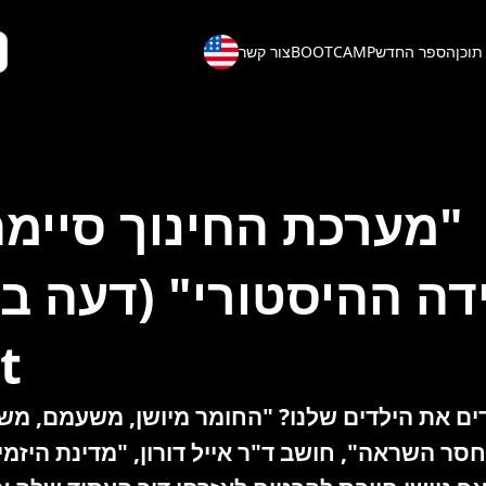
תוכן
הספר החדש
BOOTCAMP
צור קשר
"מערכת החינוך סיימ
ה ההיסטורי" (דעה ב
)
ם את הילדים שלנו? "החומר מיושן, משעמם, משח
סר השראה", חושב ד"ר אייל דורון, "מדינת היזמי