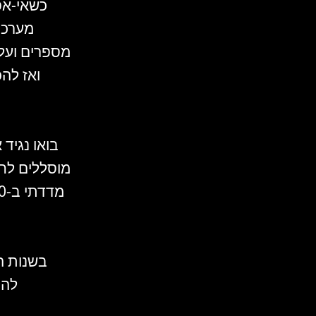
כשאי-אפ
מערכת 
מספרים ועל 
ואז להכ
בואו נגיד
מוסללים לחפ
להי