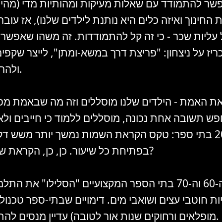
שר להתמודד עם שאלות מעיקות ומהותיות מדי (מהי
החינוך ואיזה כלים היא נותנת לילדים שלנו), אז עובר
עליות שכר - כי זה קל להתמודדות. זה משהו שאפשר 
ריז על ניצחון: "פריצת דרך במשא-ומתן", לייצר שקפי
ולהרגיש שפתרנו.
 את האמת - הילדים שלנו מוסללים וזה מה שבאמת מפר
ש תשובה אחת נכונה, מוסללים ללמוד כי חייבים ולא 
מדדתי ב-20 בתי ספר: טקס הקראת השמות נמשך יותר משש 
בפתיחת כל שיעור. כן, כן, הקראת שמות, זוכרים?
בשנות ה-60 וה-70 בתי הספר המקצועיים "הסלילו" את 
ות חוטבי עצים ושואבי מים. דימויים שבתי-ספר טכנולו
מופלאים ורחוקים שנות אור לטובה) עדיין מנסים להתמודד איתם.