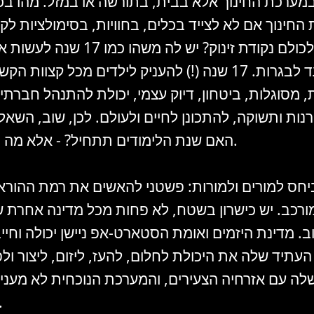
מערכת החינוך אלא בבית, בתורשה או במזל. מהו ב
החינוך אם לא לצייד בכלים, בחוויות, בסימולציות לק
לאפשר לכולם נקודת זינוק? יש לה משהו 
המוקדם ועד לבגרות. 17 שנה (!) להעניק לילדים מכל קצוו
, מסוגלות, ביטחון, דיוק עצמי, יכולת להתנהל חברתי
ות ותשוקה, להתכונן לחיים ולעולם. לכן, שוב, השאל
האם שנת הלימודים תתחיל? - אלא מה בדיוק יתחיל.
יחס למורים ולמורות: פשטני להאשים את רמת ההורא
ורכב. יש כישרון בשטח, לא פחות מכל מדינה אחרת 
ב. מדינת היזמים ואומת הסטארט-אפ ניישן יכולה וחי
העתיד שלה את היכולת לחלום, להעז, ליזום, ליצור ולפ
שלה עם אזרחיה הצעירים, והמערכת הנוכחית לא מענ
הכלים הל