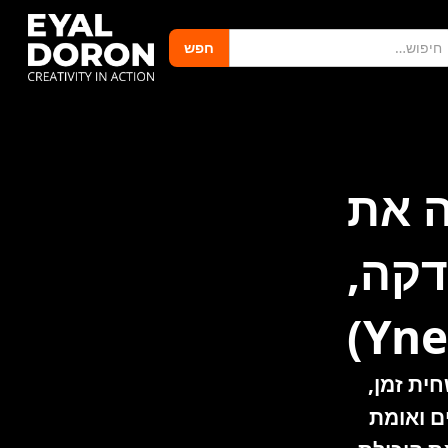
ה את
דקה,
Ynet
ית זמן,
ם ואומת