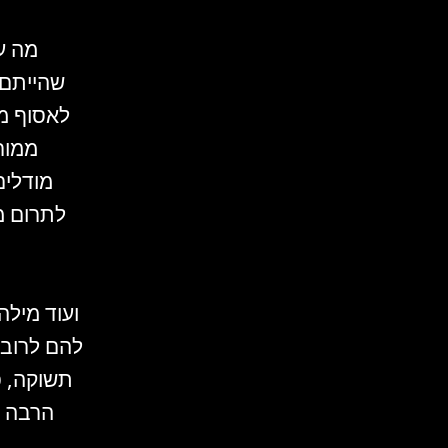
מה ע
שהייתם 
לאסוף ממ
ממורו
מודלים
לתרום מ
ועוד מילה
להם לרוב 
תשוקה, פ
הרבה פ