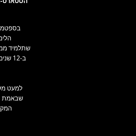
הסטארט-אפ
שתלמיד ממו
ב-12 
למעט מקר
שבאמת חשו
המקר