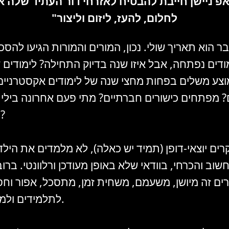
 ניישן חייבת להבטיח לאזרחי דור העתיד שלה א
לחלום, להעז, ליזום וליצור"
צע משלים בפחות מחצי שנה של לימודים אקסטרניים.
שנים? מפתחים כישורים חברתיים? מתי פעם אחרונה בילי
בבית הספר?
ים יוצאי-דופן (תמיד יש כאלה), לא מלמדים את הילד
ב והכרחי, בוודאי שלא באופן מעודכן ורלוונטי. ברו
ים זה מיושן, משעמם, משחית זמן, מתסכל, אפור וח
לתלמידים ולמורים גם יחד.