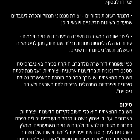
יצליחו לבסוף.
• לתגמל רעיונות מקוריים - יצירת מנגנוני תגמול והכרה לעובדים
שמעלים רעיונות חדשניים ויוצאי דופן.
• ליצור אווירה המעודדת חשיבה המעודדת שינויים ויוזמות -
עידוד הנהלה ליוזמות מגוונות ובלתי שגרתיות, מתן לגיטימציה
לכישלונות של ניסיונות חדשניים.
כפי שאומרת ד"ר שרה גולדברג, חוקרת בכירה באוניברסיטת
סטנפורד ומומחית בחדשנות ארגונית ויצירתיות: "על מנת לפתח
חשיבה המצאתית יש צורך בסביבה תומכת המאפשרת נטילת
סיכונים ויצירתיות. המנהלים צריכים לתת השראה ולעודד
ניסויים".
סיכום
חשיבה המצאתית היא כלי חשוב לקידום חדשנות ויצירתיות
בארגונים. על ידי אימוץ גישה זו מנהלים ועובדים יכולים לפתח
פתרונות מקוריים לבעיות ולקדם שינויים משמעותיים. מומלץ
לארגונים לערוך סדנאות ייעודיות ללימוד ויישום של חשיבה
המצאתית, כגון "סדנת יצירתיות מעשית" שלנו, המלמדת מגוון