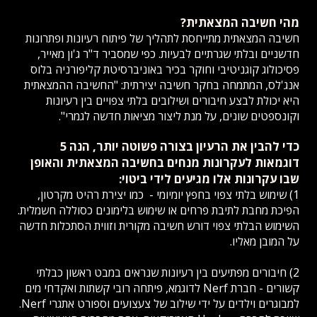
מהי חשיבה המצאתית?
חשיבה המצאתית מתייחסת לתהליך של פיתוח רעיונות ופתרונות
חדשניים ובלתי שגרתיים לבעיות. כפי שמסביר ד"ר ג'ון מאייר,
פסיכולוג קוגניטיבי וחוקר בכיר באוניברסיטת קליפורניה בלוס
אנג'לס, המתמחה בחקר חשיבה יצירתית: "החשיבה ההמצאתית
היא יכולת לבצע חיבורים ושילובים בלתי צפויים בין רעיונות
וקונספטים שונים, על מנת ליצור מציאות חדשה לגמרי".
כדי להבין את הרעיון בצורה פשוטה יותר, הנה 5
דוגמאות לעקרונות מנחים בחשיבה המצאתית והאופן
שבו עקרונות אלו מגיעים לידי ביטוי:
1) שימוש בלתי צפוי בחפץ יומיומי - כמו יצירת רהיט מקרטון,
הפיכת מחבת לתיבת פרחים או שימוש בלימונים כסוללה חשמלית.
השימוש הבלתי צפוי דורש חשיבה מקורית וזווית הסתכלות חדשה
על המובן מאליו.
2) חיבורים מפתיעים בין רעיונות שנראים במבט ראשון כבלתי
קשורים - חברת Nerf לדוגמא, פיתחה רובי קשתות ואקדחי מים
למבוגרים וילדים על ידי שילוב של צעצועים וספורט אתגרי Nerf.