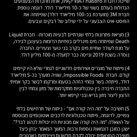
שייכת לחברת Hasbro האמריקאית, אחת מחברות הצעצועים
הגדולות בעולם בשווי של כ-10 מיליארד דולר. דוגמה נוספת:
חברת 3M (מוערכת בכ-100 מיליארד דולר) שפיתחה את
הפוסט-איט הצבעוני על ידי שילוב של דבקים וצבעים.
3) מציאת פתרונות בלתי שגרתיים לבעיות מוכרות- חברת Liquid
Death שפיתחה מים מינרלים בפחיות הדומות בעיצובן לבירה,
על מנת לעודד שתיית מים בקרב בני נוער וצעירים. החברה
נוסדה בשנת 2019 וגייסה כבר למעלה מ-100 מיליון דולר.
4) פיתוח של מוצרים ושירותים חדשניים לגמרי שלא היו קיימים
קודם. חברת Impossible Foods, שוויה מוערך בכ-5 מיליארד
דולר, פיתחה בשר צמחי הזהה בטעמו ומרקמו לבשר בקר אמיתי.
החברה חיברה בין טכנולוגיות מתקדמות של מזון צמחי לבין
הרצון ליצור מזון בריא ובני קיימא יותר.
5) חשיבה על "מה היה קורה אם" - ניתוח של תרחישים בלתי
צפויים, לדוגמה, פיתוח טכנולוגיות לרכבים אוטונומיים מבוססת
על השאלה "מה היה קורה אם מכוניות היו יכולות לנהוג לבד?".
ישנן כמובן דוגמאות נוספות ורבות. המשך המאמר יבחן כיצד
חשיבה המצאתית יכולה לקדם חדשנות ויצירתיות בארגונים.