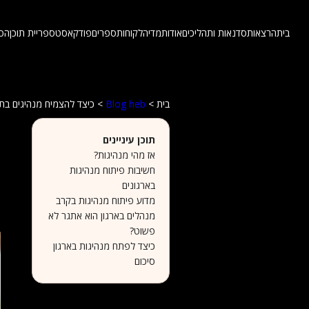
בית
הרצאות
סדנאות ותהליכים
אודות
מדיה
לקוחות
ספרים
פודקאסט
ספריית תוכן
הס
בית
>
Blog heb
> כיצד להצמיח מנהיגים בתוך 
כ
תוכן עיניינים
אז מהי מנהיגות?
פ
חשיבות פיתוח מנהיגות
ו
בארגונים
מדוע פיתוח מנהיגות בקרב
מ
מנהלים בארגון הוא אתגר לא
פשוט?
כיצד לפתח מנהיגות בארגון
סיכום