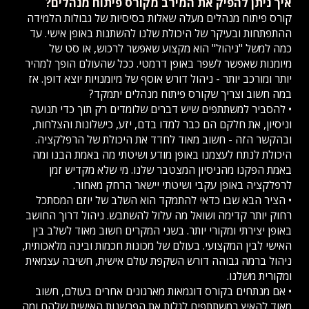
איך ניתן להפיק את המירב מקורס פיתוח מנהלים?
קורס פיתוח מנהלים מעלה שאלות בסיסיות של גבולות הלמידה
ההתפתחות ובעיקר של היכולת שלנו להשתנות באופן אישי. עד
כמה למשל "ניהול" הוא מקצוע שאפשר לרכוש, או סט של
מיומנות שאפשר לשפר באופן דרמטי. ככל שהעולם הופך למהיר
יותר ומורכב יותר - ניהול דורש אוסף של מיומנויות יוצא דופן. אז
במה חשוב וצריך שקורס פיתוח מנהלים יתמקד?
• להסביר למשתתפים שיש דברים שלומדים רק תוך כדי תנועה
וניסיון, את חלקם הם כבר למדו בדם, יזע, כישלונות והצלחות,
ובהקשר הזה - חשוב מאוד לחדד את היכולת של הרפלקציה.
היכולת לנתח לעצמנו באופן מודע ושיטתי מה באמת הבנו ומה
באמת הפקנו מהניסיון המצטבר שלנו. מי שלא מקדיש זמן
לרפלקציה באופן עקבי ושיטתי יישאר הרחק מאחור.
• הציר הבא שבו כדאי להתמקד הוא השלב של יוזם המסתכל
רחוק יותר קדימה ושואל מה עלול להשתבש. ניהול דרוך החושב
באופן יצירתי ומקורי יותר. בשני המקרים חשוב מאוד לשלב בין
האישי לבין המקצועי. בעולם של מכונות חכמות ובינה מלאכותית,
ניהול ברמה גבוהה דורש השקפת עולם אישית, חשיבה עצמאית
ומקורית משלנו.
• אם מנתחים בקורס דוגמאות מארגונים אחרים בעולם, חשוב
מאוד להאיץ במשתתפים לגלות את הפרשנות האישית שלהם ומה