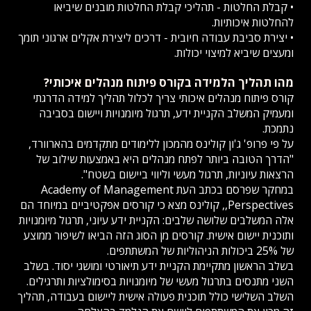
• קבלת החלטות - תהליכי קבלת החלטות מובנים שיביאו
להחלטות איכותיות.
• יצירת סביבת עבודה חיובית - דרכים ליצירת אקלים ארגוני תומך
ומעצים שיביא למיצוי יכולות.
מהו תהליך הלמידה בקורס פיתוח מנהלים איכותי?
קורס פיתוח מנהלים איכותי צריך לכלול תהליך למידה הדרגתי
ומעמיק המשלב הקניית ידע, תרגול מיומנויות ויישום בסביבה
נתמכת.
על פי פרופ' ג'ון קולינס מהמכון ללימודים מתקדמים בהארוורד,
"הדרך הטובה ביותר לפתח מנהלים היא באמצעות שילוב של
הרצאות עיוניות, תרגול מעשי וליווי ביישום בשטח".
במחקר שפרסם בכתב העת Academy of Management
Perspectives,, קולינס מצא כי קורסים אפקטיביים במיוחד הם
אלה המשלבים שלושה שלבים: הקניית ידע עיוני, תרגול מיומנויות
ותוכנית יישום אישית. קורסים מן הסוג הזה הביאו לשיפור ממוצע
של 25% ביכולות הניהוליות של המשתתפים.
בשלב הראשון מתקיימת הקניית ידע תיאורטי ומושגי יסוד. בשלב
השני מתנסים בתרגול מעשי של מיומנויות בסימולציות ותרגילים.
השלב השלישי כולל תוכנית פעולה אישית ליישום בעבודה, תהליך