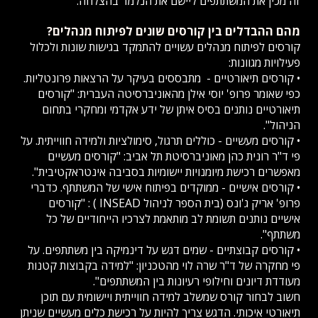
זה מכין את המשתתפים ליישם את הנלמד בהצלחה.
מהם ההבדלים בין קורסים שונים לפיתוח מנהלים?
קורסים לפיתוח מנהלים עשויים להתמקד בגישות שונות ולכלול
פעילויות מגוונות:
• קורסים תיאורטיים - מתבססים בעיקר על הרצאות פרונטליות.
כפי שאומר פרופ' יוסי אילן מהאוניברסיטה העברית: "קורסים
תיאורטיים נותנים בסיס איתן של ידע אקדמי ומחקרי בתחום
הניהול".
• קורסים מעשיים - כוללים תרגול, סימולציות ולמידה חווייתית. על
פי ד"ר רונית כהן מאוניברסיטת תל אביב: "קורסים מעשיים
מאפשרים רכישת מיומנויות יישומיות בסביבה אינטראקטיבית".
• קורסים אישיים - ממוקדים בפיתוח אישי של המשתתף. כדברי
פרופ' אריק ג'ונס (בית הספר לניהול INSEAD ) : "קורסים
אישיים נותנים תשומת לב מותאמת לצרכיו הייחודיים של כל
משתתף".
• קורסים קבוצתיים - שמים דגש על דינמיקה בין משתתפים. על
פי מחקרה של ד"ר שרה לוי מהטכניון: "למידה בקבוצות קטנות
מעודדת דיונים וחילופי רעיונות בין המשתתפים".
חשוב לבחור קורס שמשלב למידה חווייתית ויישומית עם תוכן
תיאורטי איכותי. הדגש צריך להיות על רכישת כלים מעשיים שניתן