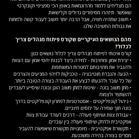
הם מצליחים ללמוד מהדוגמאות באופן הכי ספציפי וקונקרטי
שאפשר. תיזהרו מסיפורים גדולים וקלישאות.
• חשוב שתהיה חוויה, אבל הרבה יותר חשוב לעבוד קשה ולמתוח
את גבולות החשיבה שלנו.
מהם הנושאים העיקריים שקורס פיתוח מנהלים צריך
לכלול?
קורס איכותי לפיתוח מנהלים צריך לכלול נושאים כגון:
• יצירת אמון ומחויבות - למידה כיצד לבנות יחסי אמון עם הצוות
ולהגביר את מחויבותם למטרות המשותפות.
• הנעה והגברת מוטיבציה - טכניקות לזיהוי המניעים והצרכים
של כל עובד ולהנעתו לבצע את העבודה בצורה הטובה ביותר.
• מתן משוב בונה - שיטות למתן משוב הוגן ובונה שיסייע לעובדים
להשתפר ולצמוח.
• ניהול קונפליקטים - אסטרטגיות לפתרון קונפליקטים בדרך
בונה תוך שמירה על יחסים חיוביים.
• עבודת צוות ושיתוף פעולה - דרכים לעודד עבודת צוות
אפקטיבית ולחזק שיתופי פעולה בין עובדים.
• תקשורת אפקטיבית - מיומנויות תקשורת שיאפשרו להעביר
מסרים בצורה בהירה ומשכנעת.