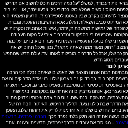
בראיונות העבודה, למשל: “על כמה דרכים תוכלו לחשוב אם תדרשו
לפנות מטוס נוסעים שמלא כולו בכדורי ג’לי צבעוניים?”, או – “מי היה
מנצח לדעתכם בקרב שבין באטמן לספיידרמן?”. הרעיון האמיתי הוא
לא המיתוס סביב השאלות האלה, אלא החשיבות ההולכת וגוברת
להוכחה של גמישות מחשבתית, יוזמה, אישיות אותנטית וסקרנות.יש
מקומות שמביטים בי בספקנות ומדברים איתי על מקום העבודה
השמרני שלהם, על התעשייה השמרנית שבה הם עובדים, על כמה
המצב “רחוק מאוד ממה שאתה מתאר”. נכון שלכל תחום יש את
הקצב שלו, אבל כל הדרכים מובילות לאותו יעד: עולם חדש שמחפש
עובדים מסוג חדש.
ארגון לומד
מבחינות רבות אנחנו תוצאה של האנשים שאיתם נבלה הכי הרבה
בשנים הקרובות. כך בדיוק גם הארגון שלנו. בני-אדם מדביקים זה את
זה באופטימיות, פסימיות, מוטיבציה, ואפילו כאבי גב וכאבי ראש. זה
לא נעצר כאן, אנחנו מדביקים זה את זה גם בסקרנות, בגמישות
מחשבתית, בתשוקה ובנחישות. גיוס כוח אדם איכותי ומדויק מתווה
את הדרך שבה כולנו נצעד. תהליך החיפוש, האיתור והבחירה של
העובדים החדשים שלנו הוא הזדמנות לדייק את הזהות שלנו. האופן
שבו נעשה את זה הוא חלק בלתי נפרד מכך:
חברה יצירתית, חדשנית
ורעננה
– מגייסת את עובדיה בדרך יצירתית, חדשנית ורעננה. אתם