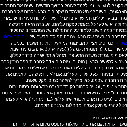
שחקני קולנוע. אין זמן ללמד לעומק במשך חודשים ושנים את התרבות
הארגונית, וחשוב למצוא מועמדים שקרובים מראש לרוח של החברה.
מחר בבוקר יכולים חמישה עובדים להישלח לפתוח סניף חדש בארץ
רחוקה ואיש לא יוכל באמת לפקח עליהם. העובדה הזאת מדגישה
במיוחד כמה חשוב ללמוד על ההתנהלות של המועמדים לתפקיד
בסביבה הטבעית שלו.מכאן צמחה תפיסה חדשה של
גיוס כוח אדם
איכותי
, כמו סיטואציות מבוימות המתקילות את המועמד בכניסה
למשרד בתקלה מומחזת למשל (ללא ידיעתו), או נהג מונית שבא
לאסוף מועמדת משדה התעופה ומנהל איתה שיחה בדרך למלון,
כשהוא למעשה מראיין מוסווה. גיוס כוח אדם לחברות הפך מזמן כבר
לאתגר שצריך להסתכל עליו כמעט מחדש. לא נצליח לשמר כוח אדם
איכותי, במיוחד לא כישרונות עולים, אם לא נוודא שהם תואמים את
רוח החברה שבנינו. כאן צריך להיזהר כמובן מקלישאות,
סטריאוטיפים, ונטייה לבחור רק בדומה/במוכר/בזהה. ניסוח “רוח
החברה” צריך להיעשות בחוכמה ובאופן גמיש וחכם. מצד שני, אנחנו
חייבים לגייס כוח אדם איכותי שיודע לזוז לבד ומהר, לנהל את עצמו
ויכול להרגיש חלק אמיתי מהחלום שאנחנו רוקמים.
שאלות מסוג חדש
מעניין לראות גם את סוג השאלות שתופס מקום גדול יותר ויותר