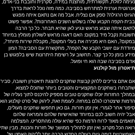
נעימה לזולת, תקשורתית, מוחצנת במידה, סקרנית וחובבת בני-אדם,
אנרגטית וערנית למתרחש בסביבה. כמה מזה נוכל לראות בדרך
הגיוס הרגילה? ספק אם נצליח. אבל מה אם נתאם איתה מפגש
בבית-הקפה הקבוע שלה בשלוש השנים האחרונות?. אפשר פשוט
לתאם איתה שבוע מראש ונגיע לאן שהיא תבחר. כל כך הרבה
תשובות נקבל מיד במקום: האם דאגה מראש לשולחן מומלץ במיוחד
במקום?, האם היא מכירה את בעלי המקום?, מקבלת שירות מיוחד?,
מיודדת עם יושבי הקבע של הקפה?, מתקשרת עם הסביבה? המון
מידע בזמן כל כך קצר. תחשוב על רשימת היתרונות שיש בלפגוש בן
אדם בסביבה שבה הוא חי ופועל.
תיאטרון מול קולנוע
אם אתם צריכים ללהק קבוצת שחקנים להצגת תיאטרון חשובה, סביר
שתבחרו בשחקנים המקצועיים והטובים ביותר שתוכלו למצוא.
במהלך החזרות יוכלו שחקנים טובים מספיק להיכנס לתוך נעליה של
הדמות שיצטרכו לגלם במחזה. לעומת זאת, ליהוק של סרט קולנוע הוא
סיפור אחר לגמרי. אין זמן חזרות. גם כאן תחפשו שחקנים מעולים,
אבל יהיה חשוב לכם במיוחד שהאישיות שלהם והמראה שלהם
תואמים מאוד לרוח הדמות כפי שהיא עולה מהתסריט. המצלמה
רואה הכל מקרוב ואין זמן לתהליך ממושך של חזרות והכנות. מבין שתי
האפשרויות דומה גיוס בעולם החדש הרבה יותר לליהוק קאסט של