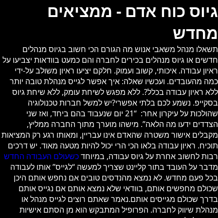
גיוס כוח אדם - ממציאים
מחדש
תשאלו מנהל משאבי אנוש מה הגורם הכי חשוב בגיוס מנהלים
חדשים או גיוס מנהלים בכירים לחברה והם כמעט בוודאות יצביעו על
ראיון עבודה. איכותי, קשוב ועמוק. חלקם יציעו ראיון משולב על-ידי
כמה מהעובדים. ועכשיו שאלה: איך אפשר לגייס מנהלת טובה יותר
ללא ראיון עבודה בכלל?. ללא מפגש לשיחת עומק, ללא שיחת גיוס
בסקייפ. נשמע לכם בלתי אפשרי?יש למשל חברות טכנולוגיה
שהולכות על עיקרון אחר: “21 יום שנעבוד בהם ביחד, ואז שני
הצדדים ידעו מה הלאה”. מישהו מוערך מתוך החברה ממליץ,
מקבלים אישור משטרה שהאדם אינו עבריין, ומאותו רגע רק המציאות
תוכיח. ראיון עבודה בלאו הכי הרי יכול להיות מטעה מאוד. יש דרכים
רבות לחשוב אחרת על גיוס עבודה, במיוחד
כשעולם העבודה החדש
מדבר על העובד בתור קליינט שצריך למעשה “לגייס” אותו לעבודה
בכל פעם מחדש. לא נמצא מהנדסים טובים אם נחפש אותם היכן
שכולם מחפשים אותם, בוודאי שלא נמצא אותם אם נגייס אותם
בדרך שכולם מגייסים אותם.נאמר שאתם רוצים לגייס מנהל או
מנהלת שיווק לחברה. הפרופיל המתבקש הוא מן הסתם אישיות